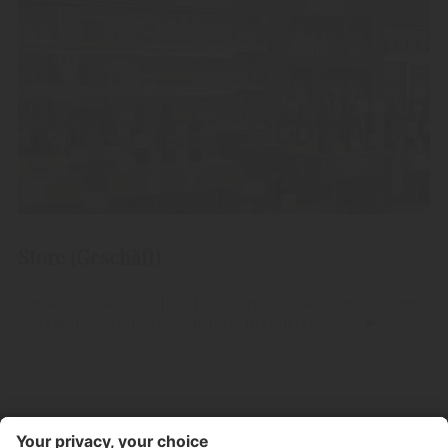
Store (Geschäft)
Entdecken Sie die Vielfalt hochwertiger Edelbrände, Grappa
und Liköre aus unserer Südtiroler Brennerei.