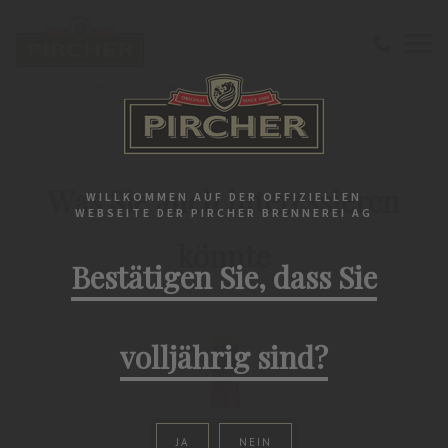
Startseite
Liköre
Lifestyle
Produktliste
PIRCHER'S PRODUKTWELT
Was Sie auch interessieren
WILLKOMMEN AUF DER OFFIZIELLEN
WEBSEITE DER PIRCHER BRENNEREI AG
könnte
Bestätigen Sie, dass Sie
volljährig sind?
JA
NEIN