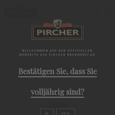
Startseite
Liköre
"Amaretto Italiano" Amaretto Likör
LIKÖRE
WILLKOMMEN AUF DER OFFIZIELLEN
"Amaretto Italiano"
WEBSEITE DER PIRCHER BRENNEREI AG
Bestätigen Sie, dass Sie
Amaretto Likör
volljährig sind?
JA
NEIN