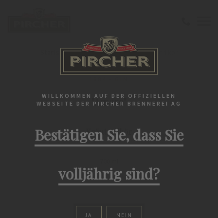
Startseite
1884 - Gin
"Amaro" Kräuterlikör
1884 - GIN
WILLKOMMEN AUF DER OFFIZIELLEN
"Amaro"
WEBSEITE DER PIRCHER BRENNEREI AG
Bestätigen Sie, dass Sie
Kräuterlikör
700 ml
volljährig sind?
JA
NEIN