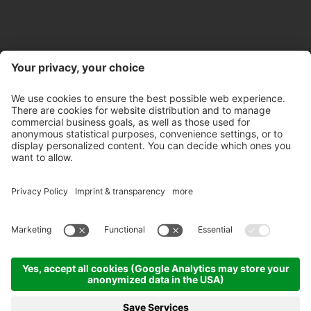
Kontakt
Öffnungszeiten Store
Newsletter
Partner
©
2026
Pircher Brennerei AG
MwSt-Nr. IT 00100450212
Empfängercode: A4RZ960
Datenschutzerklärung
Whistleblowing
Impressum
Cookie-Einstellungen
AGB's
Ethikkodex
Sitemap