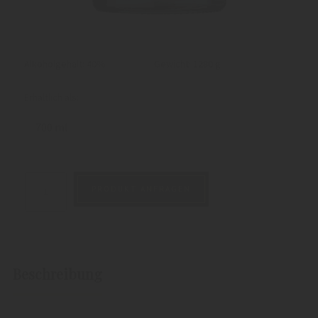
Alkoholgehalt: 40%
Gewicht:
1280 g
Erhältlich als:
700 ml
PRODUKT ANFRAGEN
Beschreibung