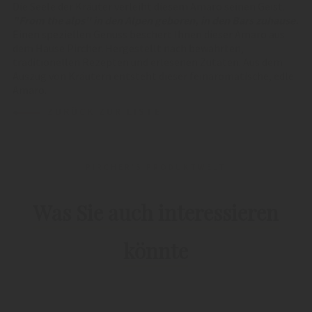
Die Seele der Kräuter verleiht diesem Amaro seinen Geist.
"From the alps" in den Alpen geboren, in den Bars zuhause.
Einen speziellen Genuss beschert Ihnen dieser Amaro aus
dem Hause Pircher. Hergestellt nach bewährten,
traditionellen Rezepten und erlesenen Zutaten. Aus dem
Auszug von Kräutern entsteht dieser feinaromatische, edle
Amaro.
ZURÜCK ZUR LISTE
PIRCHER'S PRODUKTWELT
Was Sie auch interessieren
könnte