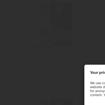
"Marilleler"
Aprikosen Edelbrand
Ap