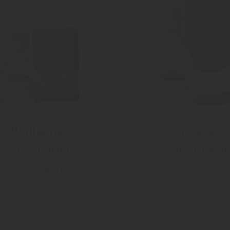
"Williams"
"Angélys"
lliams Christbirnen
Birnen Edelbran
Edelbrand