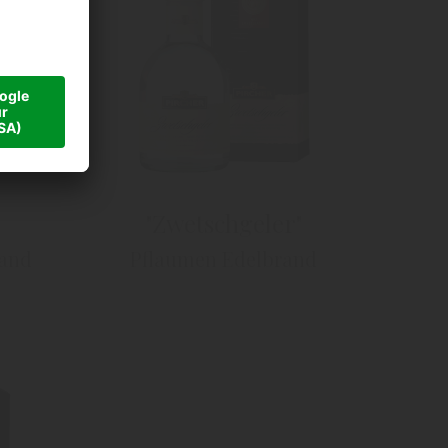
"Zwetschgeler"
rand
Pflaumen Edelbrand