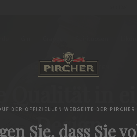
Seit 1884
nde
Gin
Grappa
Spirituosen
Likör
SÜDTIROLER SPEZIALITÄTEN
e Qualität in 
UF DER OFFIZIELLEN WEBSEITE DER PIRCHER
Design
gen Sie, dass Sie vo