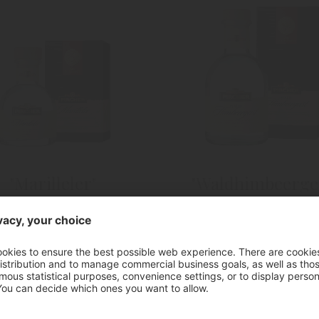
"Marilleler"
"Waldhimbeergei
rikosen Edelbrand
Waldhimbeergeis