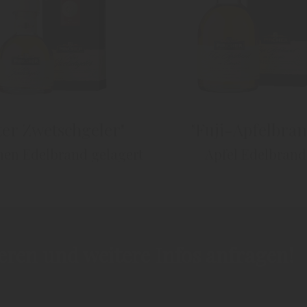
ter Zwetschgeler"
"Fuji-Apfelbran
men Edelbrand gelagert
Apfel Edelbrand
ieren und weitere Infos anfragen!