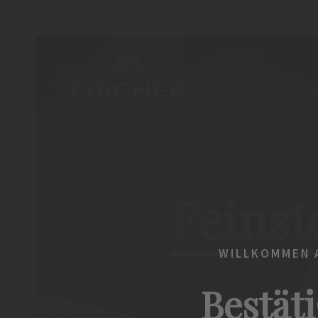
Edelbrä
Feinst
WILLKOMMEN A
Bestäti