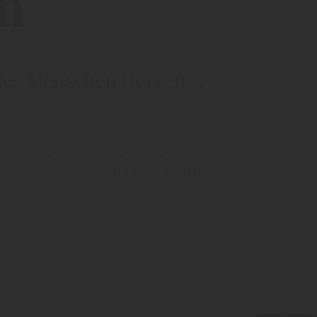
en
des Menschen Herzen...
iment. Das aromatischste,
ebrannt, gehegt und gepflegt und
e Südtiroler Spezialitäten: feinste
r Blickfang mit unverkennbarem