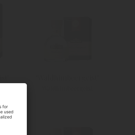
st"
"Waldhimbeergeist"
t
Waldhimbeergeist