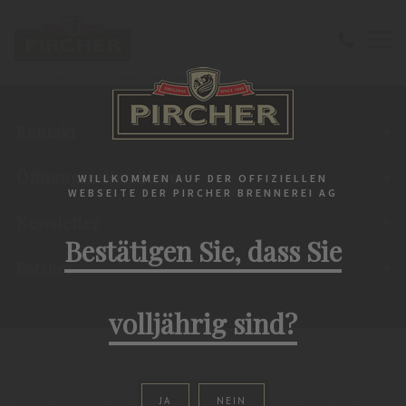
Startseite
Geschützter Bereich
Passwort vergessen
Kontakt
Öffnungszeiten Store
WILLKOMMEN AUF DER OFFIZIELLEN
WEBSEITE DER PIRCHER BRENNEREI AG
Newsletter
Bestätigen Sie, dass Sie
Partner
volljährig sind?
©
2026
Pircher Brennerei AG
MwSt-Nr. IT 00100450212
Empfängercode: A4RZ960
Datenschutzerklärung
Whistleblowing
Impressum
JA
NEIN