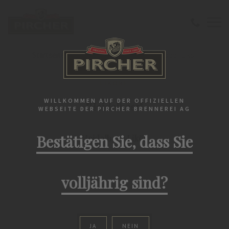
Startseite
Liköre
"Heidelbeer" Heidelbeer Likör
LIKÖRE
WILLKOMMEN AUF DER OFFIZIELLEN
"Heidelbeer"
WEBSEITE DER PIRCHER BRENNEREI AG
Bestätigen Sie, dass Sie
Heidelbeer Likör
volljährig sind?
JA
NEIN