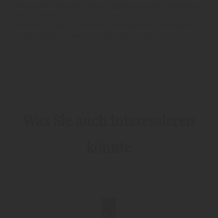
Likör aus dem Hause Pircher. Hergestellt nach bewährten,
traditionellen Rezepten, mit reinem Fruchtsaft und
erlesenen Zutaten. Aus dem Fruchtsaft der Heidelbeere
entsteht dieser feinaromatische, edle Likör.
ZURÜCK ZUR LISTE
PIRCHER'S PRODUKTWELT
Was Sie auch interessieren
könnte