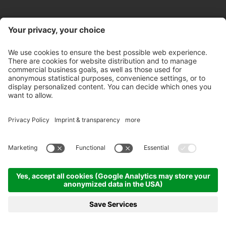
Kontakt
Öffnungszeiten Store
Newsletter
Partner
©
2026
Pircher Brennerei AG
MwSt-Nr. IT 00100450212
Empfängercode: A4RZ960
Datenschutzerklärung
Whistleblowing
Impressum
Cookie-Einstellungen
AGB's
Ethikkodex
Sitemap
produced by