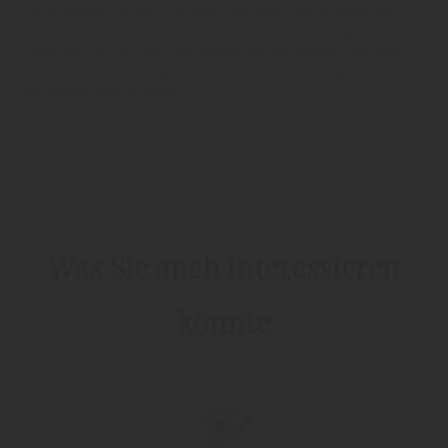
Fruchtsirupe - unsere saftigen Spitzenreiter machen wir
schon seit vielen Jahrzehnten. Und die Erfahrung, die wir im
Laufe der Zeit gesammelt haben, die schmeckt man. Mit
Wasser oder Soda aufgespritzt sind unsere Sirupe die
perfekten Durstlöscher.
ZURÜCK ZUR LISTE
PIRCHER'S PRODUKTWELT
Was Sie auch interessieren
könnte