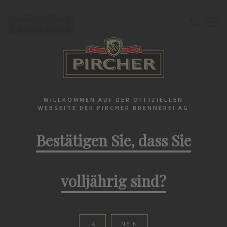
Startseite
Spitz
Himbeer Sirup 700 ml
SPITZ
WILLKOMMEN AUF DER OFFIZIELLEN
Himbeer Sirup
WEBSEITE DER PIRCHER BRENNEREI AG
Bestätigen Sie, dass Sie
700 ml
volljährig sind?
JA
NEIN