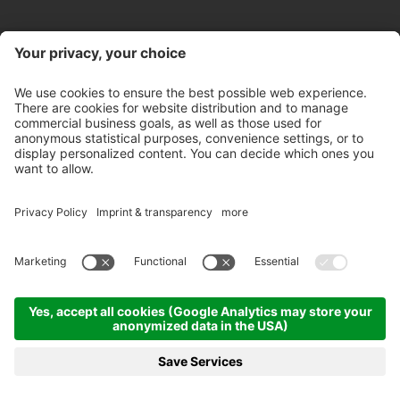
Kontakt
Öffnungszeiten Store
Newsletter
Partner
©
2026
Pircher Brennerei AG
MwSt-Nr. IT 00100450212
Empfängercode: A4RZ960
Datenschutzerklärung
Whistleblowing
Impressum
Cookie-Einstellungen
AGB's
Ethikkodex
Sitemap
produced by