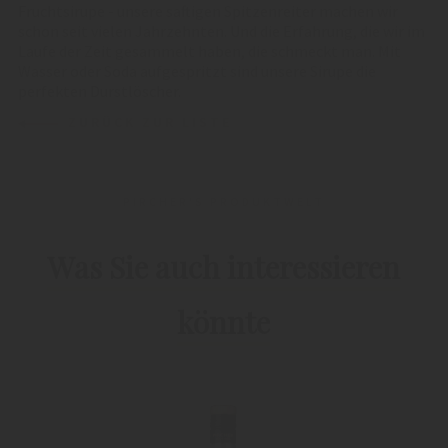
Fruchtsirupe - unsere saftigen Spitzenreiter machen wir
schon seit vielen Jahrzehnten. Und die Erfahrung, die wir im
Laufe der Zeit gesammelt haben, die schmeckt man. Mit
Wasser oder Soda aufgespritzt sind unsere Sirupe die
perfekten Durstlöscher.
ZURÜCK ZUR LISTE
PIRCHER'S PRODUKTWELT
Was Sie auch interessieren
könnte