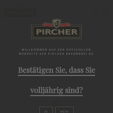
Startseite
Spitz
Holunder Sirup 1500 ml
SPITZ
WILLKOMMEN AUF DER OFFIZIELLEN
Holunder Sirup
WEBSEITE DER PIRCHER BRENNEREI AG
Bestätigen Sie, dass Sie
1500 ml
volljährig sind?
JA
NEIN