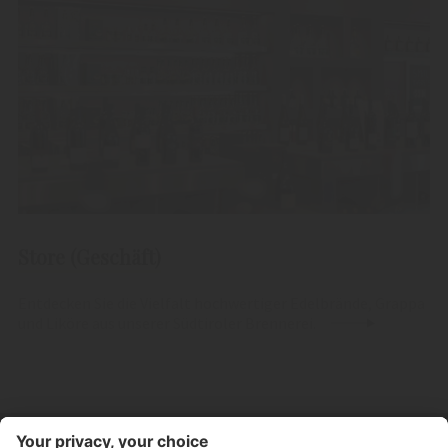
Store (Geschäft)
Entdecken Sie die Vielfalt hochwertiger Edelbrände, Grappa
und Liköre aus unserer Südtiroler Brennerei.