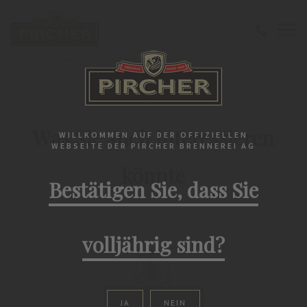
Startseite
Liköre
Lifestyle
Produktliste
PIRCHER'S PRODUKTWELT
Was Sie auch interessieren
WILLKOMMEN AUF DER OFFIZIELLEN
WEBSEITE DER PIRCHER BRENNEREI AG
könnte
Bestätigen Sie, dass Sie
volljährig sind?
JA
NEIN