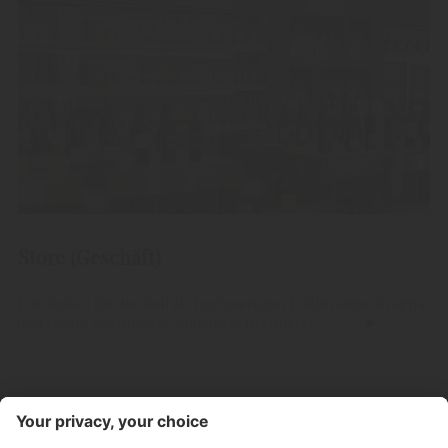
Store (Geschäft)
Entdecken Sie die Vielfalt hochwertiger Edelbrände, Grappa
und Liköre aus unserer Südtiroler Brennerei.