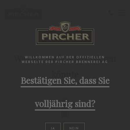
Startseite
Edelbrände
Obstbrände
Produktliste
PIRCHER'S PRODUKTWELT
Was Sie auch interessieren
WILLKOMMEN AUF DER OFFIZIELLEN
WEBSEITE DER PIRCHER BRENNEREI AG
könnte
Bestätigen Sie, dass Sie
volljährig sind?
JA
NEIN