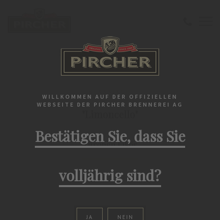
Startseite
Liköre
Klassisch
"Limoncello" Zitronen Likör
KLASSISCH
WILLKOMMEN AUF DER OFFIZIELLEN
WEBSEITE DER PIRCHER BRENNEREI AG
"Limoncello"
Bestätigen Sie, dass Sie
Zitronen Likör
volljährig sind?
JA
NEIN