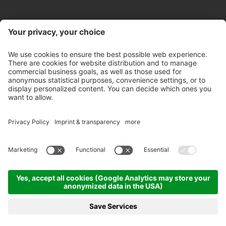
Kontakt
Öffnungszeiten Store
Newsletter
Partner
©
2026
Pircher Brennerei AG
MwSt-Nr. IT 00100450212
Empfängercode: A4RZ960
Datenschutzerklärung
Whistleblowing
Impressum
Cookie-Einstellungen
AGB's
Ethikkodex
Sitemap
produced by