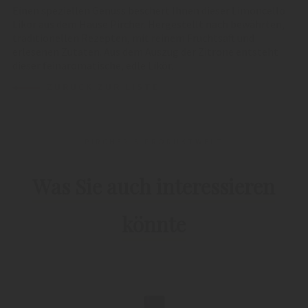
Einen speziellen Genuss beschert Ihnen dieser Limoncello
Likör aus dem Hause Pircher. Hergestellt nach bewährten,
traditionellen Rezepten, mit reinem Fruchtsaft und
erlesenen Zutaten. Aus dem Auszug der Zitrone entsteht
dieser feinaromatische, edle Likör.
ZURÜCK ZUR LISTE
PIRCHER'S PRODUKTWELT
Was Sie auch interessieren
könnte