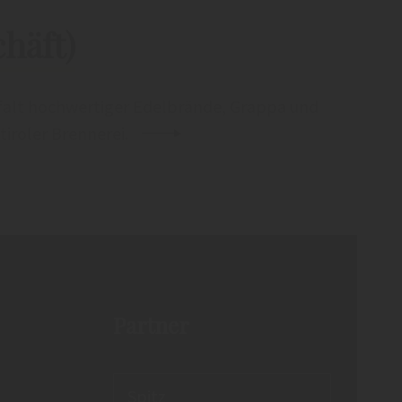
häft)
lfalt hochwertiger Edelbrände, Grappa und
tiroler Brennerei.
Partner
Spitz