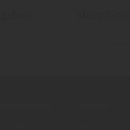
ngebote
Store (Gesc
rände, Grappa und
Entdecken Sie die Vie
Liköre aus unserer Süd
ungszeiten Store
Newsletter
 - Freitag