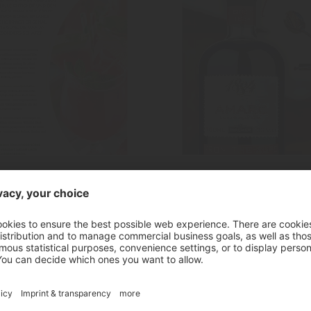
Amaro
"Amaro"
Italienischer Kräuterl