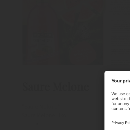
Saure Melone
"Saure Melone"
Saure Melone Likör