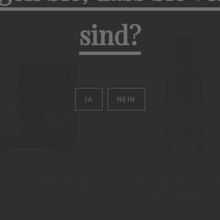
sind?
JA
NEIN
aldhimbeergeist"
"Amaretto Italia
himbeergeist Mignon
Amaretto Likör