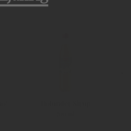
Decanter
no"
Holunder Sirup
700 ml