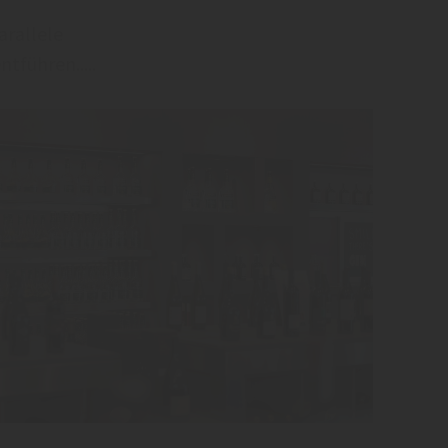
Parallele
tführen.....