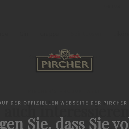
Seit 1884
nde
Gin
Grappa
Spirituosen
Likör
Startseite
Spirituosen
Produktliste
PIRCHER'S PRODUKTWELT
UF DER OFFIZIELLEN WEBSEITE DER PIRCHER
 auch interessiere
gen Sie, dass Sie vo