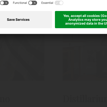
ino
Distillari