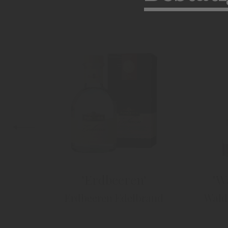
"Erdbeeren"
"W
Erdbeeren Edelbrand
Wald