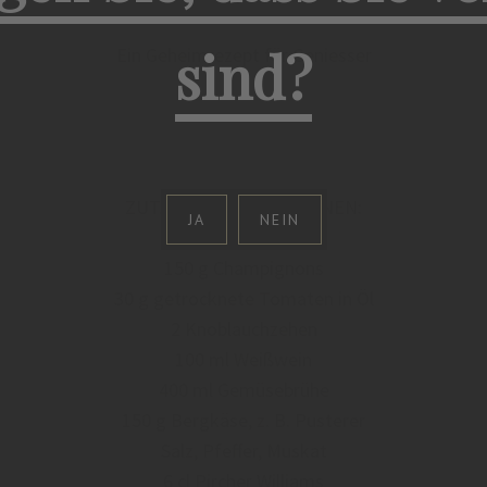
sind?
Ein Geheimrezept für Geniesser
ZUTATEN FÜR 4 PERSONEN:
JA
NEIN
3 Frühlingszwiebeln
150 g Champignons
30 g getrocknete Tomaten in Öl
2 Knoblauchzehen
100 ml Weißwein
400 ml Gemüsebrühe
150 g Bergkäse, z. B. Pusterer
Salz, Pfeffer, Muskat
6 cl Pircher Williams