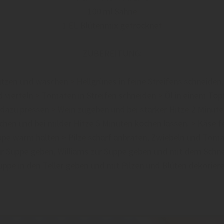
100 ml Sahne
1 EL Blütenmix getrocknet
ZUBEREITUNG:
tzen und waschen > Hellgrünes in feine Streifens schneiden
ierteln > Tomaten in Streifen schneiden > Öl in einem Topf
dazu pressen > Wein zugeben und bei starker Hitze 2 Minute
hen und bei milder Hitze 5 Minuten kochen lassen. > Käse fe
ppe warm halten > Pilze scharf anbraten, Zwiebeln und Tom
ur Suppe geben, Williams zur Suppe geben und mit dem Schn
uppe in den Teller geben und mit Pilzen und Blüten dekoriere