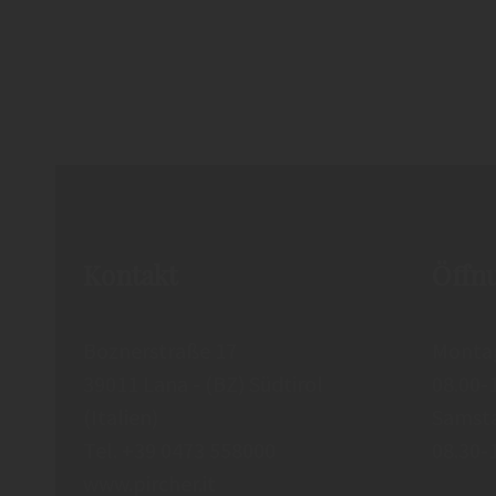
Kontakt
Öffn
Boznerstraße 17
Montag
39011
Lana
-
(BZ) Südtirol
08.00-
(Italien)
Samst
Tel.
+39 0473 558000
08.30-
www.pircher.it