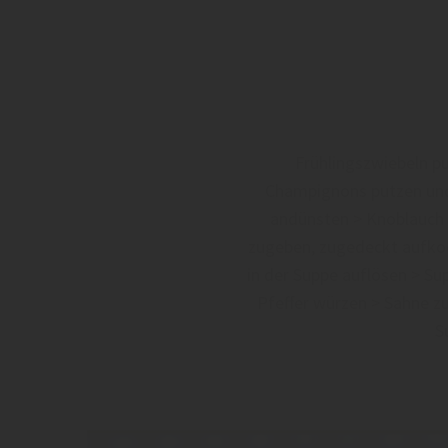
Frühlingszwiebeln pu
Champignons putzen und v
andünsten > Knoblauch 
zugeben, zugedeckt aufkoc
in der Suppe auflösen > Su
Pfeffer würzen > Sahne z
S