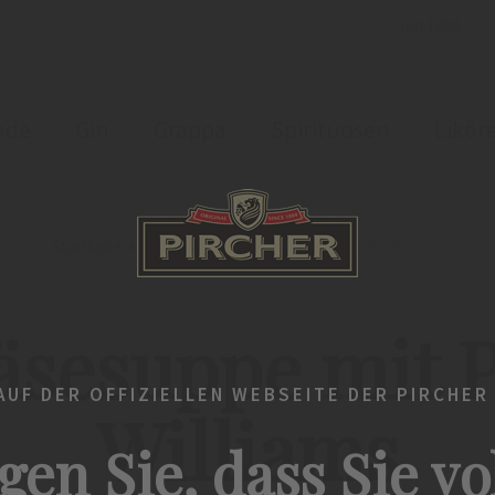
Seit 1884
nde
Gin
Grappa
Spirituosen
Likör
Startseite
News
Bergkäsesuppe mit Pircher Williams
äsesuppe mit P
UF DER OFFIZIELLEN WEBSEITE DER PIRCHER
Williams
gen Sie, dass Sie vo