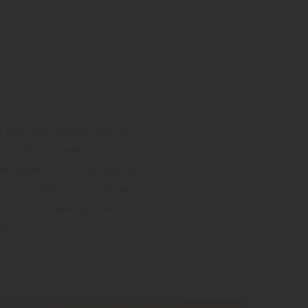
, das Weiße würfeln >
 erhitzen, Zwiebel glasig
n kochen lassen > Brühe
in reiben und unter Rühren
aten zugeben > mit Salz und
eidstab schaumig mixen. >
n.