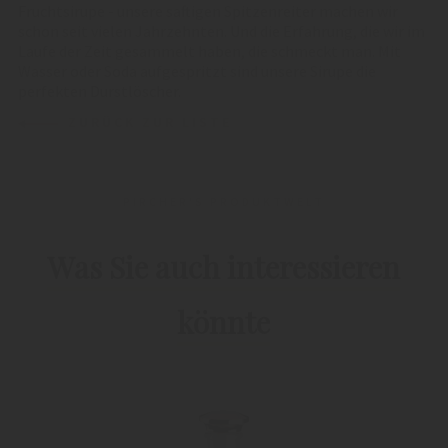
Fruchtsirupe - unsere saftigen Spitzenreiter machen wir
schon seit vielen Jahrzehnten. Und die Erfahrung, die wir im
Laufe der Zeit gesammelt haben, die schmeckt man. Mit
Wasser oder Soda aufgespritzt sind unsere Sirupe die
perfekten Durstlöscher.
ZURÜCK ZUR LISTE
PIRCHER'S PRODUKTWELT
Was Sie auch interessieren
könnte