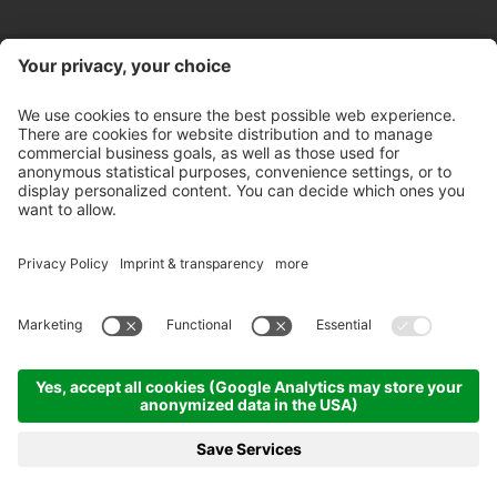
Kontakt
Öffnungszeiten Store
Newsletter
Partner
©
2026
Pircher Brennerei AG
MwSt-Nr. IT 00100450212
Empfängercode: A4RZ960
Datenschutzerklärung
Whistleblowing
Impressum
Cookie-Einstellungen
AGB's
Ethikkodex
Sitemap
produced by