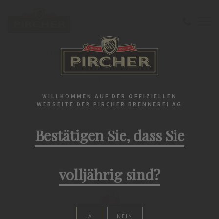
Startseite
Spitz
Orange Sirup 1500 ml
SPITZ
WILLKOMMEN AUF DER OFFIZIELLEN
Orange Sirup
WEBSEITE DER PIRCHER BRENNEREI AG
Bestätigen Sie, dass Sie
1500 ml
volljährig sind?
JA
NEIN