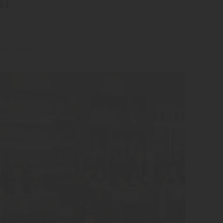
um
Parallele
tführen.....