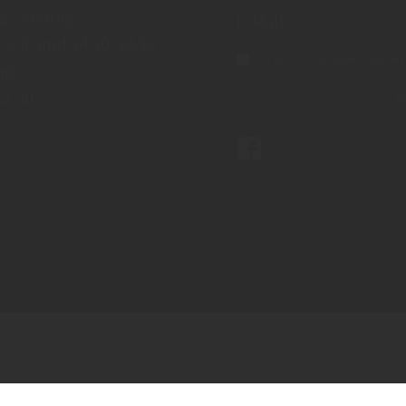
 - Freitag
12.30 und 14.00-18.30
Ich stimme der
Datenschutzerk
ag
S
12.30
Empfängercode: A4RZ960
Cookie-Einstellungen
AGB's
Ethikkodex
Sitemap