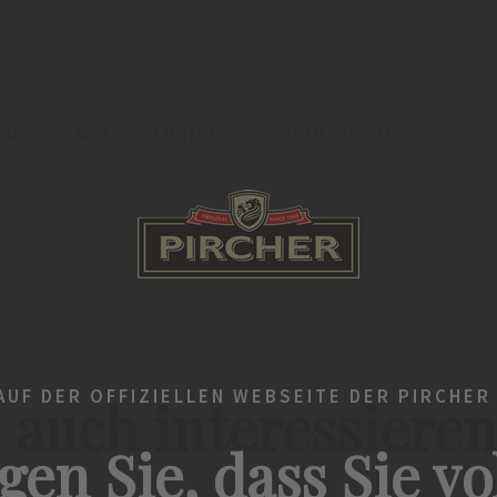
Seit 1884
nde
Gin
Grappa
Spirituosen
Likör
Startseite
Liköre
Produktliste
PIRCHER'S PRODUKTWELT
UF DER OFFIZIELLEN WEBSEITE DER PIRCHER
 auch interessiere
gen Sie, dass Sie vo