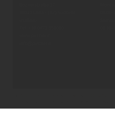
Boznerstraße 17
Montag
39011
Lana
-
(BZ) Südtirol
08.00-
(Italien)
Samst
Tel.
+39 0473 558000
08.30-
www.pircher.it
info@pircher.it
©
2026
Pircher Brennerei AG
MwSt-Nr. IT 00100450212
Datenschutzerklärung
Whistleblowing
Impressum