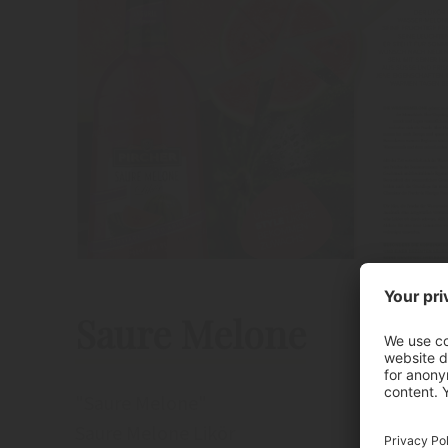
Saure Melone
"Saure Melone"
Saure Melone Likör