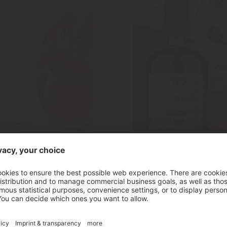
Amaro
"Amaro"
Italienischer Kräuterl