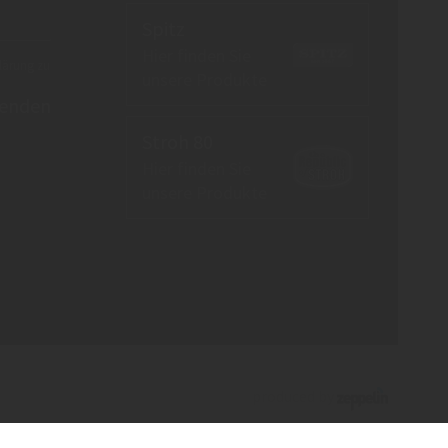
Spitz
Hier finden Sie
lärung
zu
unsere Produkte
enden
Stroh 80
Hier finden Sie
unsere Produkte
produced by