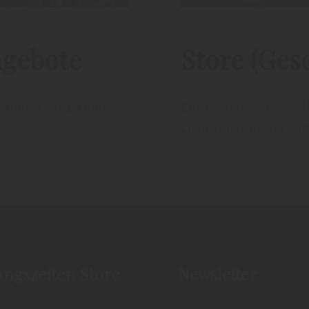
ngebote
Store (Gesc
rände, Grappa und
Entdecken Sie die Vie
Liköre aus unserer Süd
ungszeiten Store
Newsletter