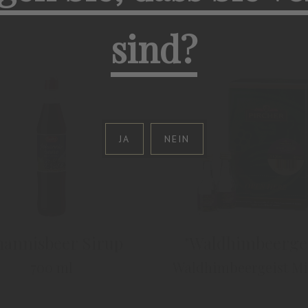
sind?
JA
NEIN
hannisbeer Sirup
"Waldhimbeergei
700 ml
Waldhimbeergeist M