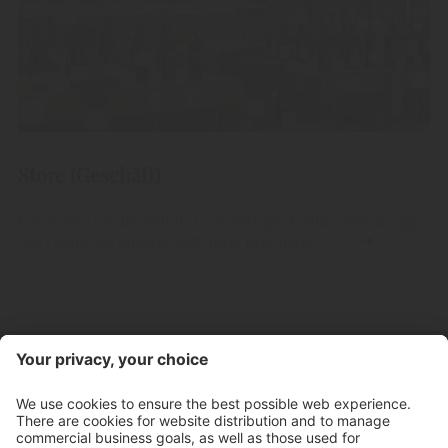
Store (Geschäft)
Entdecken Sie die Vielfalt hochwertiger Edelbrände, Grappa
und Liköre aus unserer Südtiroler Brennerei.
Kontakt
Öffnungszeiten Store