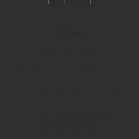
Startseite
Spirituosen
PIRCHER SPIRITUOSEN
Spirituosen
Die richtige Mischung macht’s
Die Vielfalt der Geschmäcker von den duftenden Früchten
aus Wald und Garten, runden diese Produkte ab. Auf in einen
neuen Zeitgeist, in dem wir neue Zutaten entdecken und
unsere Palette erweitern. Die Früchte intensiver, und den
Geschmack genussvoller erleben, das ist das Ziel welches
wir uns in dieser Linie gesetzt haben. Zum Wohle aller.
Traditionell und innovativ
Aus Wald und Garten
neue Südtiroler Spezialitäten