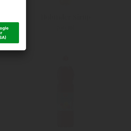
Sirup
Holunder Sirup
700 ml