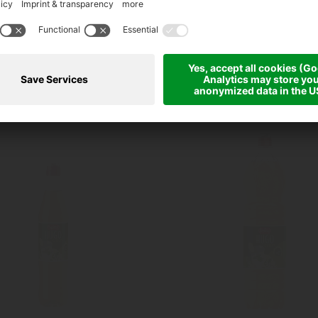
eer-Zitrone Sirup
Himbeer-Zitrone 
700 ml
1500 ml