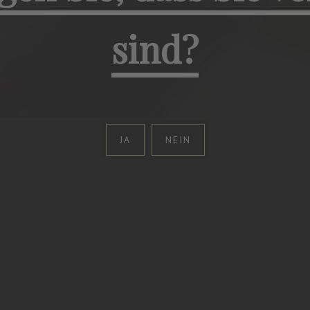
sind?
JA
NEIN
Startseite
Spitz