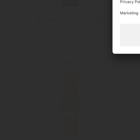
Johannisbeer Sirup
Himb
1500 ml