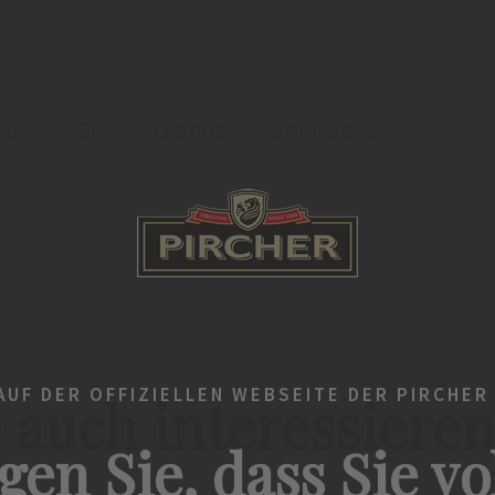
Seit 1884
nde
Gin
Grappa
Spirituosen
Likör
Startseite
Liköre
Officina del liquore
Produktliste
PIRCHER'S PRODUKTWELT
UF DER OFFIZIELLEN WEBSEITE DER PIRCHER
 auch interessiere
gen Sie, dass Sie vo