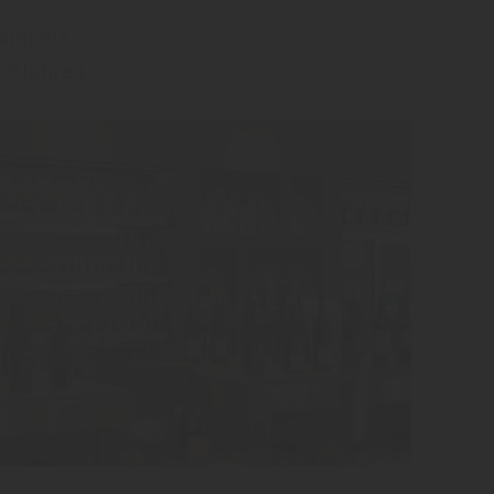
Parallele
tführen.....