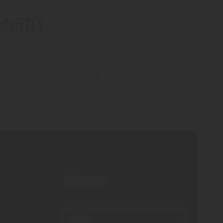
häft)
lfalt hochwertiger Edelbrände, Grappa und
tiroler Brennerei.
Partner
Spitz