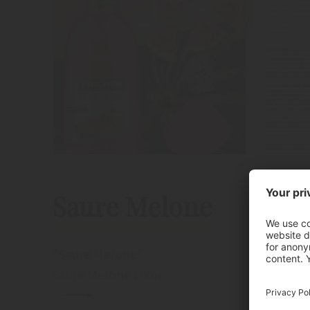
Saure Melone
"Saure Melone"
Saure Melone Likör