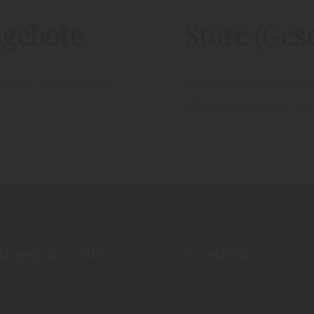
ngebote
Store (Gesc
rände, Grappa und
Entdecken Sie die Vie
Liköre aus unserer Süd
ungszeiten Store
Newsletter
 - Freitag