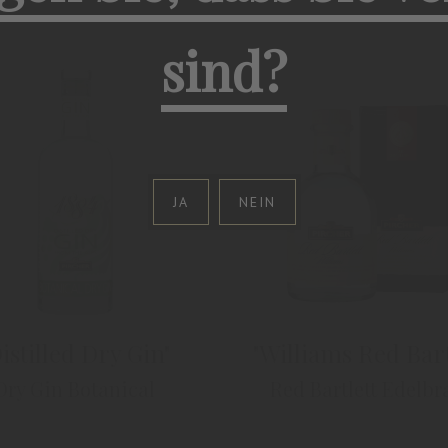
sind?
JA
NEIN
istilled Dry Gin"
"Williams Red Bart
Dry Gin Botanical
Red Bartlett Edelb