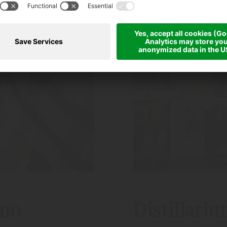
ino
Distillari