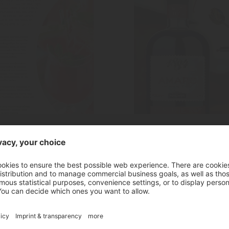
Amaro
"Amaro"
Italienischer Kräuterl