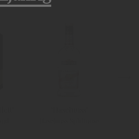
Decanter
lett"
"Haselnuss"
rand
Haselnuss Spirituose