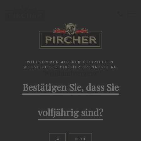
Startseite
Edelbrände
"Waldhimbeergeist" Waldhimbeergeist Mignon
EDELBRÄNDE
WILLKOMMEN AUF DER OFFIZIELLEN
WEBSEITE DER PIRCHER BRENNEREI AG
"Waldhimbeergeist"
Bestätigen Sie, dass Sie
Waldhimbeergeist Mignon
volljährig sind?
Box: 24 x 20 ml
JA
NEIN