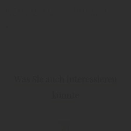
Waldhimbeergeist wird ausschließlich aus frischen,
vollaromatischen Waldhimbeeren hergestellt.
Datenblatt Waldhimbeergeist
ZURÜCK ZUR LISTE
PIRCHER'S PRODUKTWELT
Was Sie auch interessieren
könnte