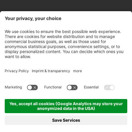
Kontakt
Öffnungszeiten Store
Newsletter
Partner
©
2026
Pircher Brennerei AG
MwSt-Nr. IT 00100450212
Empfängercode: A4RZ960
Datenschutzerklärung
Whistleblowing
Impressum
Cookie-Einstellungen
AGB's
Ethikkodex
Sitemap
produced by