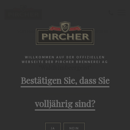
Startseite
Edelbrände
Südtiroler Spezialitäten
"Waldhimbeergeist" Waldhimbeergeist
SÜDTIROLER SPEZIALITÄTEN
WILLKOMMEN AUF DER OFFIZIELLEN
WEBSEITE DER PIRCHER BRENNEREI AG
"Waldhimbeergeist"
Bestätigen Sie, dass Sie
Waldhimbeergeist
volljährig sind?
JA
NEIN