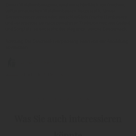
Dieser Waldhimbeergeist wird ausschließlich aus frischen,
vollaromatischen Waldhimbeeren hergestellt. Unser
Brennmeister verwendet ausschließlich frische Himbeeren
und verarbeitet sie nach bewährter Tradition mit viel Geduld
und Sorgfalt: so entsteht der elegante, weiche Geschmack.
Achtung: Die Geschenksverpackung kann von der Abbildung
abweichen.
Umwelt Etikette
ZURÜCK ZUR LISTE
PIRCHER'S PRODUKTWELT
Was Sie auch interessieren
könnte