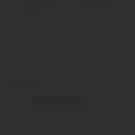
Sofort lieferbar
Gratis Versand ab 80 €
Erhältlich als:
S
M
L
XL
29,95
€
inkl. MwSt. zzgl.
Versandspesen
IN DEN WARENKORB