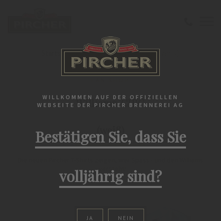
Startseite
Fan Shop
Williams-CHIC(weiß)
FAN SHOP
WILLKOMMEN AUF DER OFFIZIELLEN
Williams-CHIC
WEBSEITE DER PIRCHER BRENNEREI AG
(weiß)
Bestätigen Sie, dass Sie
Die neuen Pircher T-Shirts zeigen, wer Spass - und den Williams
- versteht!
volljährig sind?
JA
NEIN