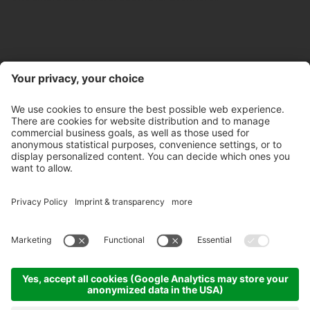
Kontakt
Öffnungszeiten Store
Newsletter
Partner
©
2026
Pircher Brennerei AG
MwSt-Nr. IT 00100450212
Empfängercode: A4RZ960
Datenschutzerklärung
Whistleblowing
Impressum