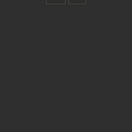
Distilleria S.P.A. intende trasformare in un vantaggio competitivo la
conoscenza e l’apprezzamento dei valori etici che la animano
diffusamente. La Pircher Distilleria S.P.A. ha quindi deciso l’adozione
del presente Codice Etico, che si propone di confermare e fissare in
un documento i principi di correttezza, lealtà, integrità e
trasparenza dei comportamenti, del modo di operare e della
conduzione dei rapporti sia al proprio interno sia nei confronti dei
soggetti terzi. Destinatari del Codice Etico sono tutti i dipendenti di
Pircher Distilleria S.P.A., l’Amministratore Unico, i Componenti del
Collegio Sindacale di Pircher Distilleria S.P.A., nonché i collaboratori
esterni che operano per il conseguimento degli obiettivi della
Società. Tali soggetti sono tenuti pertanto a conoscere il contenuto
del Codice Etico e a contribuire alla sua attuazione e alla diffusione
dei principi in esso sviluppati. Il Codice Etico è portato a conoscenza
altresì di tutti coloro con i quali sono intrattenute relazioni d’affari
(clienti, fornitori, consulenti, etc.). Tali soggetti s’impegnano a
rispettare le leggi e i regolamenti vigenti. Le regole contenute nel
Codice Etico integrano il comportamento che i Destinatari sono
tenuti a osservare in virtù delle leggi, civili e penali, vigenti e degli
obblighi previsti dalla contrattazione collettiva. I Destinatari del
Codice Etico che ne violino le regole ledono il rapporto di fiducia con
l’azienda e saranno soggetti alle sanzioni previste. L’applicazione del
Codice Etico è demandata all’Amministratore Unico, che si avvale
dell’Organismo di Vigilanza (in breve: OdV), quale Organo di