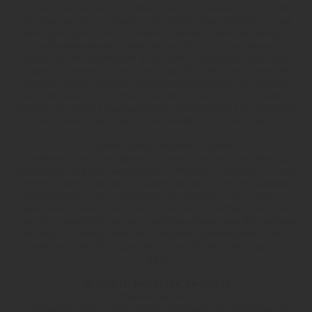
caratterizzano per essere volti a promuovere iniziative di carattere
culturale, sportivo e umanitario o la brand image aziendale. I regali
offerti, salvo quelli di modico valore, devono essere documentati in
modo adeguato per consentire verifiche e devono essere
autorizzati dal responsabile di funzione e segnalati all’OdV, quale
Organo di Controllo ai sensi del D. Lgs. 231/2001. I Destinatari del
presente Codice Etico che ricevano regali o benefici non rientranti
nelle fattispecie consentite, sono tenuti a darne comunicazione
all’OdV, che valuterà l’appropriatezza e provvederà a far notificare
al mittente la politica di Pircher Distilleria S.P.A. in materia.
G) Rapporti con gli Azionisti e i Sindaci
L’Amministratore deve gestire la Società secondo correttezza,
trasparenza e legalità, perseguendo l’interesse e il benessere degli
azionisti. L’Amministratore si astiene dal porre in essere qualsiasi
comportamento volto a influenzare illecitamente il voto dei soci in
assemblea e sono tenuti a fornire, laddove richieste, informazioni
corrette, trasparenti, precise e veritiere all’incaricato del controllo
contabile e ai Sindaci, in un’ottica di piena collaborazione al fine di
facilitare le attività di controllo e controllo attribuite a tali due
soggetti.
III. SALUTE, SICUREZZA, AMBIENTE
A) Salute e sicurezza.
I Destinatari del presente Codice contribuiscono al processo di