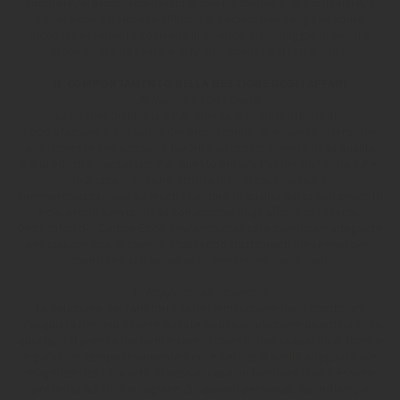
compete, ai principi contenuti in tale normativa e, in particolare, a
vigilare con attenzione affinché la Società non venga neppure
inconsapevolmente coinvolta in vicende di riciclaggio di denaro
proveniente da reato o di finanziamento del terrorismo.
II. COMPORTAMENTO NELLA GESTIONE DEGLI AFFARI
A) Rapporti con i clienti.
La Pircher Distilleria S.P.A. orienta la propria attività alla
soddisfazione e alla tutela dei propri clienti, prestando attenzione
alle richieste che possono favorire un miglioramento della qualità
dei prodotti e dei servizi. Per questo motivo Pircher Distilleria S.P.A.
indirizza le proprie attività di ricerca, sviluppo e
commercializzazione a elevati standard di qualità dei propri prodotti
e dei propri servizi. Nella conduzione degli affari con i clienti, i
Destinatari del Codice Etico dovranno praticare condizioni adeguate
per ciascun tipo di cliente, stabilendo trattamenti omogenei per i
clienti che si trovano nelle medesime condizioni.
B) Rapporti con i fornitori.
La selezione dei fornitori e la determinazione delle condizioni
d’acquisto devono essere basate su una valutazione obiettiva della
qualità, del prezzo dei beni e servizi chiesti, della capacità di fornire
e garantire tempestivamente beni e servizi di livello adeguato alle
esigenze della Società. In nessun caso un fornitore dovrà essere
preferito ad altro in ragione di rapporti personali, favoritismi, o