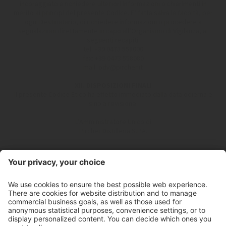
incoraggiato a richiedere ulteriori informazioni o chiarimenti in
merito ai principi del presente Codice. E’ fatta salva la facoltà, per
ogni Destinatario, di richiedere informazioni o procedere a
segnalazioni direttamente in capo all’Organismo di Vigilanza, ai
seguenti recapiti:
tel: +39 0473 558000
fax: +39 0473 558080
mail: odv@pircher.it
XII. DISPOSIZIONI FINALI
Il presente Codice Etico ha effetto immediato dalla data odierna e
sino a revisione.
L’Amministratore Unico di
Pircher Distilleria S.P.A.
Contact
Store hours
Newsletter