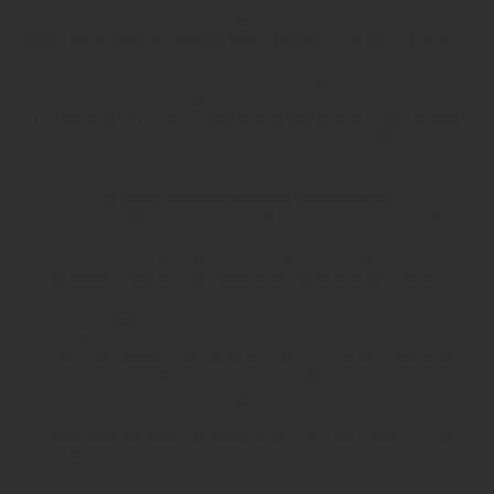
indicati dall’Azienda.
Anche per garantire il rispetto delle normative in materia di privacy
individuale, si persegue un utilizzo degli strumenti informatici e
telematici corretto e limitato, evitandosi ogni uso che abbia per
finalità la raccolta, l’archiviazione e la diffusione di dati e
d’informazioni a fini diversi dall’attività dell’Azienda; l’utilizzo degli
strumenti informatici e telematici è soggetto a monitoraggi e
verifiche da parte dell’Azienda.
VI. LIBRI CONTABILI E REGISTRI SOCIETARI
La Pircher Distilleria S.P.A. registra in modo accurato e completo
tutte le attività e operazioni aziendali, onde attuare la massima
trasparenza contabile nei confronti dei soci e degli enti esterni
preposti ed evitare che compaiano poste false, fuorvianti o
ingannevoli. L’attività amministrativa e contabile è attuata con
l’utilizzo di aggiornati strumenti e procedure informatiche che ne
ottimizzano l’efficienza, correttezza, completezza e corrispondenza
ai principi contabili, nonché favoriscono i necessari controlli e
verifiche sulla legittimità, coerenza e congruità del processo di
decisione, autorizzazione, svolgimento delle azioni e operazioni
della Società. Pircher Distilleria S.P.A. ritiene che la correttezza e la
trasparenza dei bilanci aziendali siano valori importanti; Pircher
Distilleria S.P.A. presta a tutti i livelli la massima collaborazione,
fornendo informazioni corrette e veritiere in merito alle attività, beni