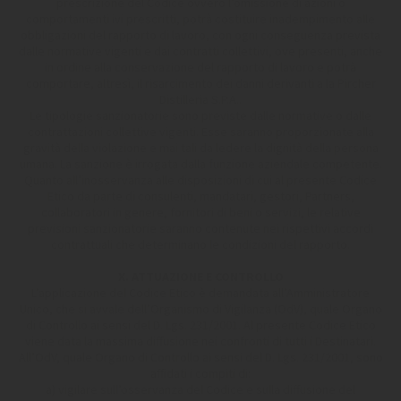
prescrizione del Codice ovvero l’omissione di azioni o
comportamenti ivi prescritti, potrà costituire inadempimento alle
obbligazioni del rapporto di lavoro, con ogni conseguenza prevista
dalle normative vigenti e dai contratti collettivi, ove presenti, anche
in ordine alla conservazione del rapporto di lavoro e potrà
comportare, altresì, il risarcimento dei danni derivanti a la Pircher
Distilleria S.P.A..
Le tipologie sanzionatorie sono previste dalle normative o dalle
contrattazioni collettive vigenti. Esse saranno proporzionate alla
gravità della violazione e mai tali da ledere la dignità della persona
umana. La sanzione è irrogata dalla funzione aziendale competente.
Quanto all’inosservanza alle disposizioni di cui al presente Codice
Etico da parte di consulenti, mandatari, gestori, Partners,
collaboratori in genere, fornitori di beni o servizi, le relative
previsioni sanzionatorie saranno contenute nei rispettivi accordi
contrattuali che determinano le condizioni del rapporto.
X. ATTUAZIONE E CONTROLLO
L’applicazione del Codice Etico è demandata all’Amministratore
Unico, che si avvale dell’Organismo di Vigilanza (OdV), quale Organo
di Controllo ai sensi del D. Lgs. 231/2001. Al presente Codice Etico
viene data la massima diffusione nei confronti di tutti i Destinatari.
All’OdV, quale Organo di Controllo ai sensi del D. Lgs. 231/2001, sono
affidati i compiti di:
a) vigilare sull’osservanza del Codice e sulla diffusione del