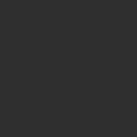
Società. Tali informazioni possono riguardare attività presenti e
future, incluse notizie non ancora diffuse, informazioni e annunci
anche se di prossima divulgazione. Coloro che, in ragione
dell’esercizio di una funzione, di una professione o di un ufficio,
abbiano accesso a informazioni privilegiate riguardanti la Società (a
titolo esemplificativo: informazioni riguardanti cambiamenti di
management, progetti di acquisizione, fusione, scissione, piani
strategici, budget, business plan), non possono usarle a proprio
vantaggio e/o di quello dei familiari, dei conoscenti, e in generale
dei terzi, ma esclusivamente per l’esecuzione e nell’ambito del
proprio ufficio o professione. Essi dovranno inoltre prestare una
particolare attenzione a non divulgare informazioni privilegiate e a
evitare ogni uso improprio di tali informazioni. E’ in ogni caso
raccomandato un auspicabile riserbo in merito a tutte le informazioni
concernenti l’azienda e l’attività lavorativa o professionale.
V. USO DELLE RISORSE INFORMATICHE
Le risorse informatiche e telematiche sono uno strumento
fondamentale per l’esercizio corretto e competitivo dell’impresa,
assicurando la rapidità, l’ampiezza e la correttezza dei flussi
d’informazioni necessari all’efficiente gestione e al controllo delle
attività aziendali. Tutte le informazioni che risiedono nei sistemi
informatici e telematici aziendali, posta elettronica inclusa, sono di
proprietà di Pircher Distilleria S.P.A. e vanno usati esclusivamente
per lo svolgimento di attività aziendali, con le modalità e nei limiti