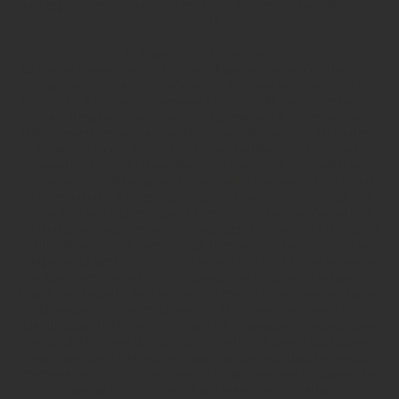
vantaggi, diversi da quelli dell’esclusivo interesse e beneficio della
Società.
C) Rapporti con i dipendenti.
Le risorse umane sono un fattore indispensabile per l’esistenza, lo
sviluppo e il successo di un’impresa. Per questo motivo Pircher
Distilleria S.P.A. tutela e promuove il valore delle risorse umane allo
scopo di migliorare e accrescere il patrimonio e la competitività
delle competenze possedute da ciascun collaboratore nel contesto
organizzativo dell’Azienda. La Pircher Distilleria S.P.A. offre pari
opportunità a tutti i dipendenti sulla base delle loro qualifiche
professionali e delle capacità individuali di ciascuno, senza alcuna
discriminazione di religione, etnia, credo politico o sindacale o di
sesso. Pertanto l’Azienda, per il tramite delle Funzioni competenti,
seleziona, assume, retribuisce e organizza i dipendenti sulla base di
criteri di merito e di competenza. L’ambiente di lavoro, oltre che
adeguato dal punto di vista della sicurezza e della salute personale
dei dipendenti, favorisce la collaborazione reciproca e lo spirito di
squadra nel rispetto della personalità morale di ciascuno, ed è privo
da pregiudizi, da intimidazioni, da illeciti condizionamenti o da
indebiti disagi. La Pircher Distilleria S.P.A. riconosce le Organizzazioni
Sindacali firmatarie del contratto collettivo di lavoro applicato ai
propri dipendenti e le relative rappresentanze sindacali aziendali e
mantiene con loro relazioni improntate alla massima trasparenza e
imparzialità, in conformità alle previsioni contrattuali.