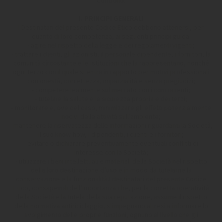
Controllo.
I. PRINCIPI GENERALI
I Destinatari del presente Codice Etico debbono attenersi, per
quanto di loro competenza, ai seguenti principi guida:
- agire nel rispetto della legge e dei regolamenti vigenti;
- trattare i clienti, gli azionisti, il personale dipendente, i fornitori, la
comunità circostante e le istituzioni che la rappresentano, nonché
ogni terzo con il quale si entra in rapporto per motivi professionali
con onestà, correttezza, imparzialità e senza pregiudizi;
- competere lealmente sul mercato con i concorrenti;
- tutelare la salute e la sicurezza propria e dei terzi;
- monitorare e, ove del caso, minimizzare gli effetti potenzialmente
nocivi delle attività sull’ambiente;
- mantenere la riservatezza delle informazioni riguardanti la Società,
il suo know-how, i dipendenti, i clienti e i fornitori;
- evitare o dichiarare preventivamente eventuali conflitti di
interesse con la Società;
- utilizzare i beni intellettuali e materiali della Società nel rispetto
della loro destinazione d’uso e in modo da tutelarne la
conservazione e la funzionalità.I destinatari del presente Codice
Etico, consapevoli dell’importanza che, per la corretta operatività
della Società e la tutela della sua reputazione, assume il rispetto
della normativa antiriciclaggio, s’impegnano altresì a informare lo
svolgimento delle proprie funzioni, ognuno al livello che gli