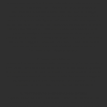
prevenzione dei rischi e di tutela della salute e della sicurezza nei
confronti di se stessi, dei colleghi e dei terzi, fatte salve le
responsabilità individuali ai sensi delle disposizioni di legge
applicabili in materia. Essi devono inoltre mantenere un clima di
reciproco rispetto della dignità, dell’onore e della reputazione di
ciascuno nel rispetto altresì dell’organizzazione esistente all’interno
dell’impresa. Nell’ambito delle attività aziendali sussiste il divieto
generale assoluto di abuso di sostanze alcoliche o uso di
stupefacenti e il divieto di fumare nei luoghi di lavoro, in conformità
alle norme di legge e comunque ove il fumo possa determinare
pericolo per le strutture e i beni aziendali o per la salute o
l’incolumità dei colleghi e dei terzi.
B) Tutela dell’ambiente.
L’ambiente è un bene primario della comunità che la Pircher Distilleria
S.P.A. vuole contribuire a salvaguardare. A tal fine, essa programma
le proprie attività ricercando un equilibrio tra iniziative economiche
ed esigenze ambientali, nel rispetto delle disposizioni di legge e
regolamentari applicabili. I Destinatari del presente Codice
contribuiscono al processo di protezione dell’ambiente.
IV. TRATTAMENTO DI INFORMAZIONI INTERNE
Ogni informazione e altro materiale ottenuto dai Destinatari del
presente Codice Etico riguardo al proprio rapporto di lavoro o
professionale è strettamente riservato e rimane di proprietà della