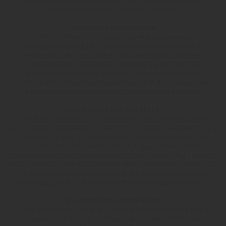
e operazioni aziendali, nonché in merito ad ogni ragionevole
richiesta ricevuta dagli Organi competenti.
VII. CONDOTTA SOCIETARIA
La Pircher Distilleria S.P.A. ritiene che debba essere sempre
perseguita una condotta societaria nel rispetto formale e
sostanziale delle normative di legge, proteggendo la libera
determinazione assembleare, mantenendo una condotta
trasparente e affidabile, anche nei confronti dei creditori,
preservando l’integrità del capitale sociale e delle riserve non
distribuibili, nonché collaborando con le Autorità preposte.
VIII. CONFLITTI DI INTERESSE
I Destinatari del Codice Etico devono evitare tutte le situazioni e
attività in cui si possa manifestare un anche solo potenziale conflitto
di interessi tra le attività economiche personali e le mansioni che
ricoprono all’interno della struttura di appartenenza. Non è
consentito inoltre perseguire interessi propri a danno degli interessi
sociali, né fare un uso personale non autorizzato di beni aziendali, né
detenere interessi direttamente o indirettamente in società
concorrenti, clienti, fornitrici o addette alla certificazione dei conti.
IX. VALENZA DEL CODICE ETICO
La violazione delle norme del Codice intendendosi come tale la
proposizione di azioni o comportamenti non conformi alle