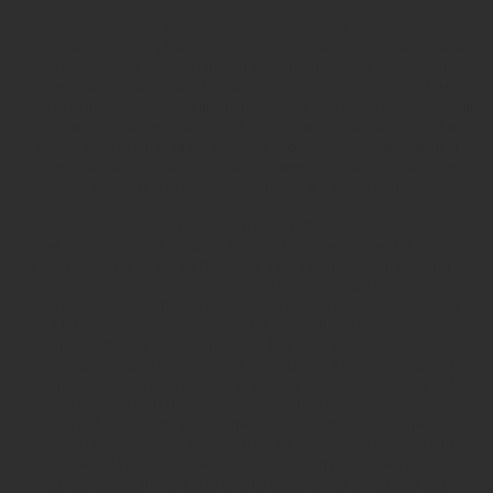
D) Rapporti con la concorrenza.
La Pircher Distilleria S.P.A. condivide il valore della concorrenza leale,
astenendosi da comportamenti in contrasto con le disposizioni
comunitarie o nazionali a tutela della libera concorrenza. E’ fatto
divieto di impiegare mezzi illeciti per acquistare segreti commerciali
o altre informazioni riservate di concorrenti, di attuare pratiche
illegali, quali lo spionaggio industriale, di assumere dipendenti di
società concorrenti allo scopo di ottenere informazioni riservate o
al solo fine di creare nocumento ai concorrenti.
E) Rapporti con la PA.
Nel rapporto con la Pubblica Amministrazione, Pircher Distilleria
S.P.A. presta particolare attenzione a ogni atto, comportamento o
accordo, in modo che essi siano improntati alla massima
trasparenza, correttezza e legalità. A tal fine la Pircher Distilleria
S.P.A., per quanto possibile, in tali rapporti eviterà di essere
rappresentata da un’unica persona fisica, sul presupposto che la
pluralità di soggetti consenta di minimizzare il rischio di rapporti
interpersonali non coerenti con la volontà della Società e dell’Ente.
Nel corso delle trattative d’affari, richieste o rapporti commerciali
con la Pubblica Amministrazione non si terranno, direttamente o
indirettamente, comportamenti tali da influenzare in modo non
corretto la decisione della controparte. In particolare non è
consentito esaminare o proporre opportunità di impiego e/o