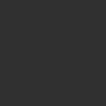
medesimo presso tutti i Destinatari;
b) verificare ogni notizia di violazione del Codice e informare gli
organi e le funzioni aziendali competenti dei risultati delle verifiche
per l’adozione degli eventuali provvedimenti sanzionatori;
c) proporre modifiche al contenuto del Codice per adeguarlo al
mutevole contesto in cui la Società si trova a operare.
XI. DENUNCIA di VIOLAZIONI di NORME AZIENDALI E
DI COMPORTAMENTI NON ETICI
Ogni informazione in merito alla possibile violazione dei principi
previsti dal presente Codice o dallo spirito dello stesso dovranno
essere immediatamente segnalati al proprio superiore gerarchico
che informerà con cadenza periodica l’OdV in merito alle
segnalazioni ricevute e alle richieste di informazioni, salva la
necessità di un’informativa immediata ove venisse segnalata la
grave violazione di disposizioni del Codice.
Segnalazioni anonime sono permesse, anche se viene incentivata
l’identificazione dei segnalanti al fine di una migliore e più completa
raccolta delle informazioni. La Società impedisce ritorsioni di
qualunque genere per chi abbia fornito in buona fede notizie di
possibili violazioni del Codice o delle norme di riferimento o abbia
assistito in buona fede la Società nella verifica di tali violazioni e in
ogni caso ne sarà assicurata la riservatezza dell’identità fatti salvi gli
obblighi di legge e la tutela dei diritti della società o delle persone
accusate erroneamente o in mala fede. Ogni Destinatario è