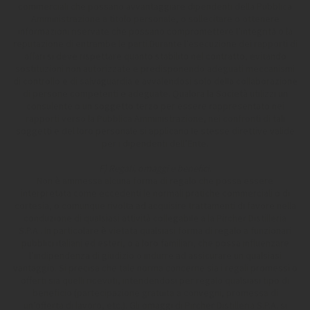
commerciali che possano avvantaggiare dipendenti della Pubblica
Amministrazione a titolo personale, o sollecitare o ottenere
informazioni riservate che possano compromettere l’integrità o la
reputazione di entrambe le parti.Durante l’esecuzione dei rapporti di
affari si deve rispettare quanto stabilito nel contratto, evitando
sostituzioni non autorizzate e predisponendo adeguati meccanismi
di controllo e di salvaguardia e avvalendosi solo della collaborazione
di persone competenti e adeguate. Qualora la Società utilizzi un
consulente o un soggetto terzo per essere rappresentato nei
rapporti verso la Pubblica Amministrazione, nei confronti di tali
soggetti e del loro personale si applicano le stesse direttive valide
per i dipendenti dell’Ente.
F) Regali, omaggi e benefici.
Non è ammessa alcuna forma di regalo che possa essere
interpretata come eccedenti le normali pratiche commerciali o di
cortesia, o comunque rivolta ad acquisire trattamenti di favore nella
conduzione di qualsiasi attività collegabile a la Pircher Distilleria
S.P.A.. In particolare è vietata qualsiasi forma di regalo a funzionari
pubblici italiani ed esteri, o a loro familiari, che possa influenzare
l’indipendenza di giudizio o indurre ad assicurare un qualsiasi
vantaggio. Si precisa che tale norma concerne sia i regali promessi o
offerti sia quelli ricevuti, intendendosi per regalo qualsiasi tipo di
beneficio (partecipazione gratuita a convegni, promessa di
un’offerta di lavoro, etc.). Gli omaggi di Pircher Distilleria S.P.A. si