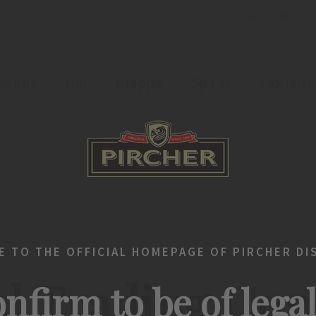
Since 1884
pirits
Gin
Grappa
Spirits
Liqueur
Information
GTC
PIRCHER DISTILLERY
 TO THE OFFICIAL HOMEPAGE OF PIRCHER DI
l Trading Con
nfirm to be of lega