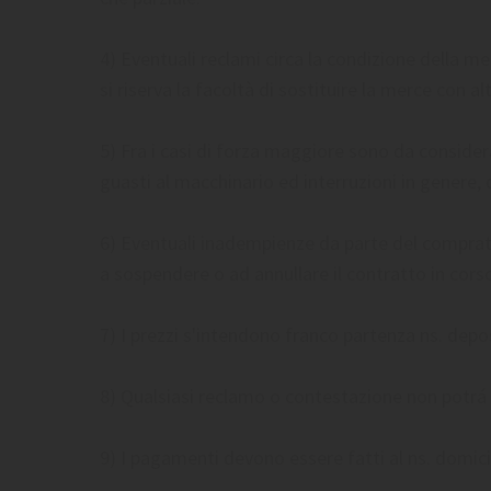
4) Eventuali reclami circa la condizione della mer
si riserva la facoltà di sostituire la merce con 
5) Fra i casi di forza maggiore sono da consider
guasti al macchinario ed interruzioni in genere, d
6) Eventuali inadempienze da parte del comprator
a sospendere o ad annullare il contratto in cors
7) I prezzi s'intendono franco partenza ns. depo
8) Qualsiasi reclamo o contestazione non potrá 
9) I pagamenti devono essere fatti al ns. domicil