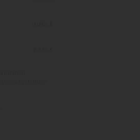
0,00.- €
8,00.- €
institution.
replaced by such day.
.