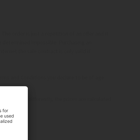
 The order is just a repetition of an offer and it
are determined impossible. Purchasing an
ernet the sale contract is only valid if
erms and Conditions you declare to be of age.
ot metioned differently, the prices are calculated
.