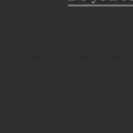
Ai sensi del DPR 642/72 Art. 20 tariffa A, impost
indirizzo. Vi preghiamo voler indicare questo nu
ESTRATTO DELLE CONDIZIONI DI VENDITA
1) La merce, anche se venduta franco destino, via
caso di contestazioni, fare le dovute riserve al 
2) Tutela dei giovani: Come previsto dalla legge
maggiorenne.
3) L'epoca di consegna è approssimativa. Eventua
che parziale.