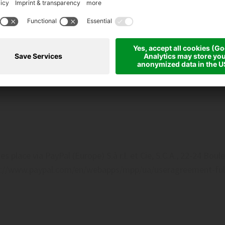
 MasterCard
ier - to the following account:
es place via PayPal (Europe) S.à r.l. et Cie, S.C.A., 22-24 B
tps://www.paypal.com/en/webapps/mpp/ua/useragreement-ful