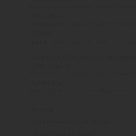
We would like to inform you that we deliver exc
Delivery time:
The delivery times amount usually from two t
Shipping:
8,00 €
flat rate within the EU (European Uni
b) Abou tour Online-Shop (alcoholic produc
Country of delivery:
We would like to inform you that we deliver excl
Delivery time:
The delivery times amount usually from two t
Shipping:
• Italy Mainland (except Calabria)*
• Italy (Islands & Calabria)*