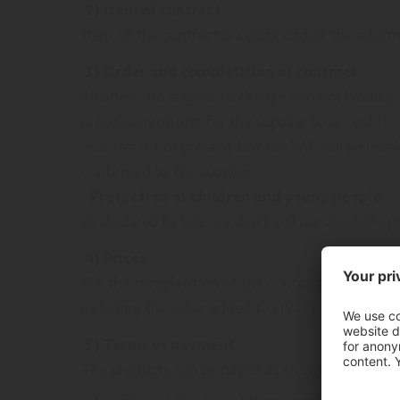
2) Item of contract
Item of the contract is selling and/or the inter
3) Order and completition of contract
All offers are subject to change and not binding. 
is not committing for the supplier to accept it 
assortment or present-box the VAT will be recalc
confirmed by the supplier.
Protection of children and young people
As declared by law, we don't sell our alcoholic
4) Prices
For the completition of the contract the valid pr
including the value added tax (VAT). For the supp
5) Terms of payment
The products can be payed as shown below: