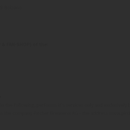
 di Bolzano.
 & FAN-SHOP) of the:
y
 in the following, performs it's services only and exclusivel
 is the company Pircher Brennerei AG - the address www.pirche