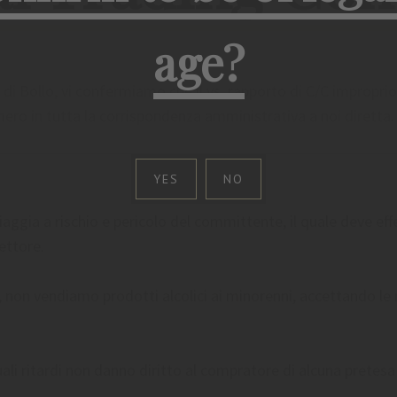
age?
a di Bollo, vi confermiamo che il vs. rapporto di C/C impropri
mero in tutta la corrispondenza amministrativa a noi diretta.
YES
NO
ggia a rischio e pericolo del committente, il quale deve effet
vettore.
, non vendiamo prodotti alcolici ai minorenni, accettando le n
li ritardi non danno diritto al compratore di alcuna pretesa