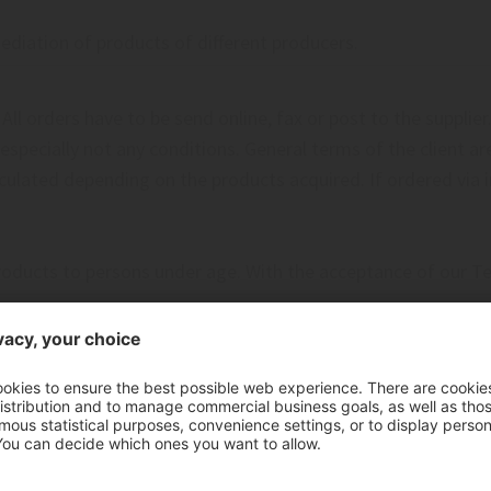
mediation of products of different producers.
All orders have to be send online, fax or post to the supplier.
- especially not any conditions. General terms of the client 
ulated depending on the products acquired. If ordered via int
 products to persons under age. With the acceptance of our T
ices are those to date and shown public in the internet. If n
lier it is always possible to change the prices without notice