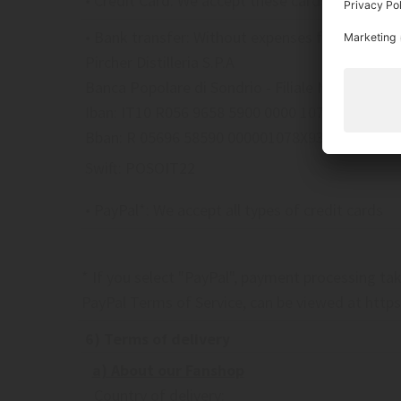
• Credit Card: We accept these cards: VISA and
• Bank transfer: Without expenses for the suppl
Pircher Distilleria S.P.A
Banca Popolare di Sondrio - Filiale Meran
Iban: IT10 R056 9658 5900 0000 1078 X93
Bban: R 05696 58590 000001078X93
Swift: POSOIT22
• PayPal*: We accept all types of credit cards
* If you select "PayPal", payment processing tak
PayPal Terms of Service, can be viewed at ht
6) Terms of delivery
a) About our Fanshop
Country of delivery: