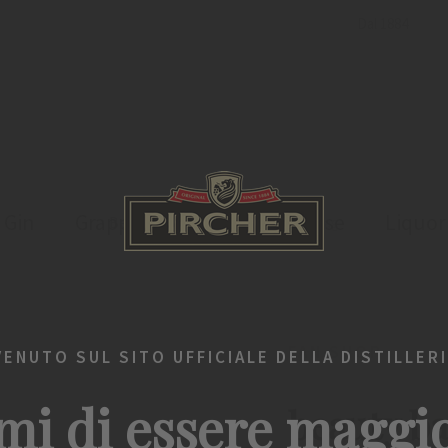
Dal 1884
Gin
Grappa
Bevande spiritose
Liquor
Benvenuto
Fan Shop
beauty bag
FAN SHOP
VENUTO SUL SITO UFFICIALE DELLA DISTILLERI
mi di essere maggi
beauty b