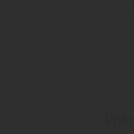
L'esclusiva beauty bag, fatta in telone, dell'
La borsa da toilette, perfetta per ogni viaggi
Misure : 17 x 5 x 4 cm
RITORNA ALLA LISTA
Potr