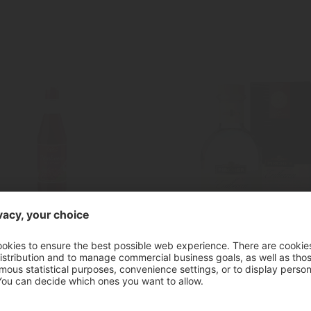
roppo di lampone
"Erdbeeren"
700 ml
Acquavite di frago