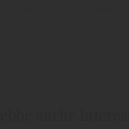
azienda alto atesina "Olle Tog".
o! In questa borsa trova spazio tutto il necessario da 
I PRODOTTI PIRCHER
ebbe anche interes