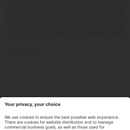
Store (negozio)
Scoprite il ricco assortimento di pregiate acquaviti, grappe e
liquori della nostra distilleria in Alto Adige.
Contatto
Orari d'apertura negozio