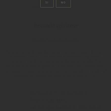
SI
NO
Benvenuto
Bevande spiritose
BEVANDE SPIRITOSE PIRCHER
Bevande spiritose
È la giusta miscela che conta
Coronamento dei prodotti sono i molteplici gusti dei frutti
profumati, raccolti nel bosco o in giardino. Cogliamo il
nuovo spirito del tempo, scoprendo nuovi ingredienti e
ampliando la nostra gamma. L’obiettivo che ci siamo posti
per questa linea è percepire i frutti con maggior intensità ed
il sapore con ancor più piacere. Per il bene di tutti.
Tradizione e innovazione
bosco e giardino
Nuove specialità dell'Alto Adige