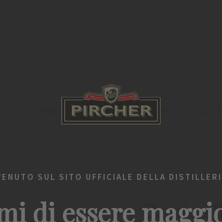
Dal 1884
Gin
Grappa
Bevande spiritose
Liquor
Benvenuto
Fan Shop
Camion "Pircher Williams"
FAN SHOP
VENUTO SUL SITO UFFICIALE DELLA DISTILLERI
mi di essere maggi
Camion "P