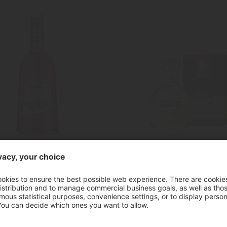
"Waldfrüchte"
"Marilleler"
ore ai Frutti di Bosco
Acquavite di albico