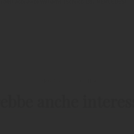
gn dell'acquavite Williams. (Schuco 1:87 MERCEDES)
I PRODOTTI PIRCHER
ebbe anche interes