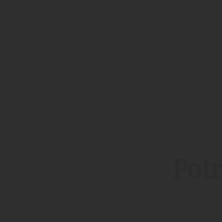
La miniatura del camion Pircher, con il Desi
RITORNA ALLA LISTA
Potr