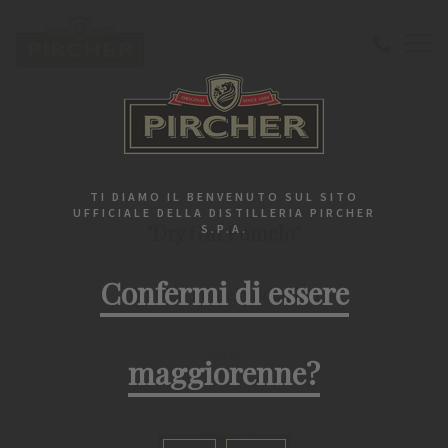
Benvenuto
1884 - Gin
"Dry Gin Pomelo" Dry Gin Pomelo Botanical
1884 - GIN
TI DIAMO IL BENVENUTO SUL SITO
UFFICIALE DELLA DISTILLERIA PIRCHER
"Dry Gin Pomelo"
S.P.A.
Confermi di essere
Dry Gin Pomelo Botanical
700 ml
maggiorenne?