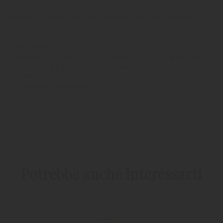
Un Dry Gin, caratterizzato dalla nota tipica delle erbe
botaniche.
"From the alps” nato nelle Alpi altoatesine e a casa dietro al
banco nei bar.
Il Gin della distilleria Pircher presenta le note tipiche del
ginepro, un leggero tocco di agrumi insieme ad una
combinazione di erbe come alloro, coriandolo, rosmarino e
… l’ingrediente segreto.
RITORNA ALLA LISTA
I PRODOTTI PIRCHER
Potrebbe anche interessarti