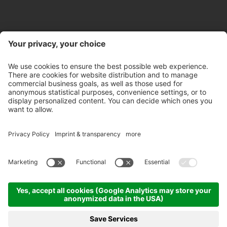
Contatto
Orari d'apertura negozio
Newsletter
Partner
©
2026
Pircher Distilleria S.p.A.
Partita IVA IT 00100450212
Codice univoco: A4RZ960
Informativa privacy
Whistleblowing
Colofone
Impostazioni cookie
CGC
Codice etico
Sitemap