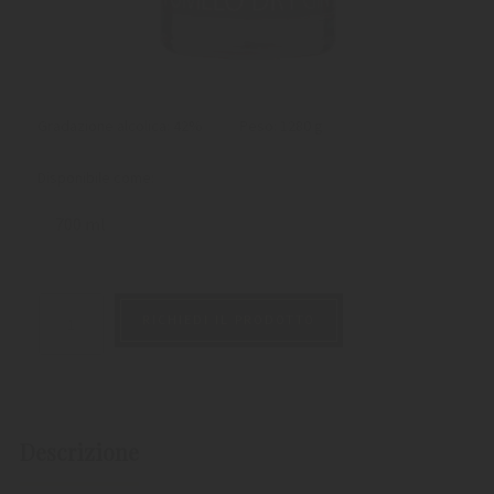
Gradazione alcolica: 42%
Peso:
1280 g
Disponibile come:
700 ml
RICHIEDI IL PRODOTTO
Descrizione