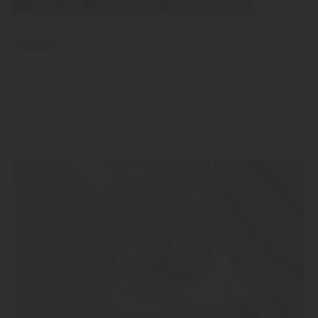
Amaro
Amaro
Liquore alle erbe