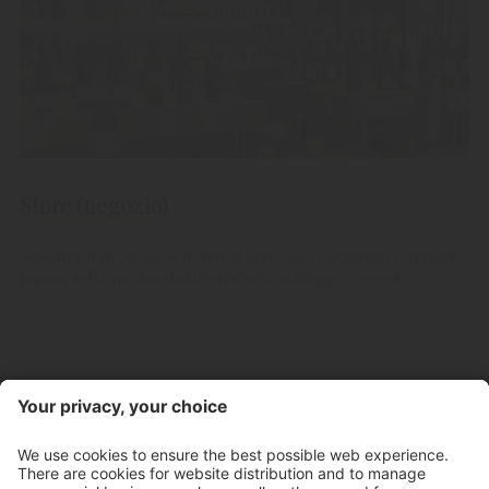
Store (negozio)
Scoprite il ricco assortimento di pregiate acquaviti, grappe e
liquori della nostra distilleria in Alto Adige.
Contatto
Orari d'apertura negozio