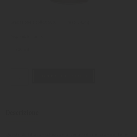
Gradazione alcolica: 50%
Peso:
1414 g
Disponibile come:
700 ml
RICHIEDI IL PRODOTTO
Descrizione
Questo distillato esclusivo è ottenuto da radici aromatiche