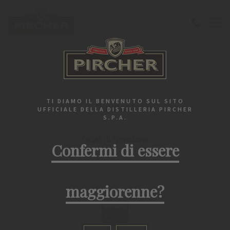
Benvenuto
Distillati pregiati
"Enzian" Geist di Genziana
ACQUAVITE DI FRUTTA
TI DIAMO IL BENVENUTO SUL SITO
"Enzian"
UFFICIALE DELLA DISTILLERIA PIRCHER
S.P.A.
Geist di Genziana
Confermi di essere
maggiorenne?