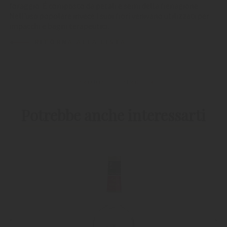
foraggio. É composto da petali e semi della fienagione.
Nell'uso popolare invece i suoi fiori venivano utilizzati per
impacchi e bagni terapeutici.
RITORNA ALLA LISTA
I PRODOTTI PIRCHER
Potrebbe anche interessarti