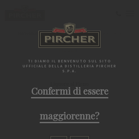
Benvenuto
Liquori
"Heublumen" Liquore al Fieno
LIQUORI
TI DIAMO IL BENVENUTO SUL SITO
"Heublumen"
UFFICIALE DELLA DISTILLERIA PIRCHER
S.P.A.
Liquore al Fieno
Confermi di essere
maggiorenne?