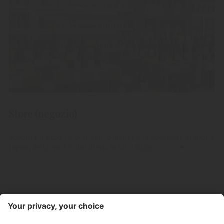
Store (negozio)
Scoprite il ricco assortimento di pregiate acquaviti, grappe e
liquori della nostra distilleria in Alto Adige.
Contatto