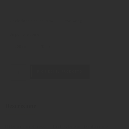
Gradazione alcolica: 30%
Peso:
482 g
Disponibile come:
200 ml
700 ml
RICHIEDI IL PRODOTTO
Descrizione
Il fieno é un erba essiccata che viene utilizzata come