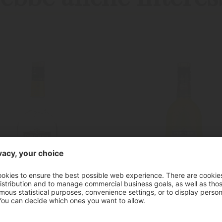
"Obstler"
"Maracuja"
Acquavite di Mele
Liquore di Maracu