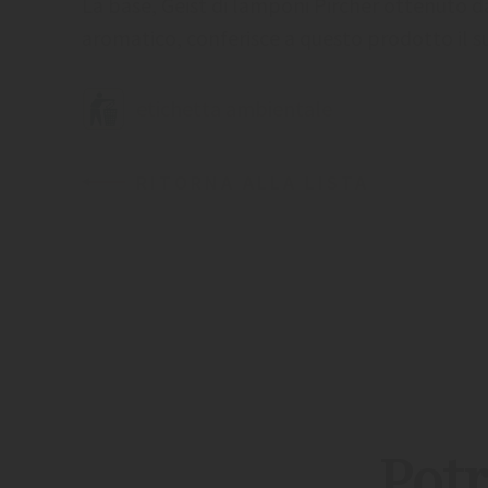
La base, Geist di lamponi Pircher ottenuto 
aromatico, conferisce a questo prodotto il s
etichetta ambientale
RITORNA ALLA LISTA
Potr