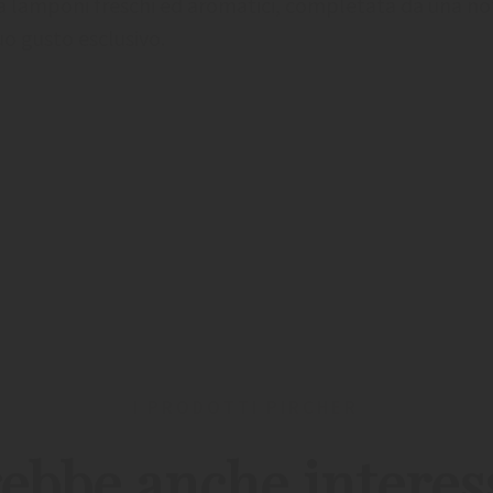
da lamponi freschi ed aromatici, completata da una no
uo gusto esclusivo.
I PRODOTTI PIRCHER
ebbe anche interes