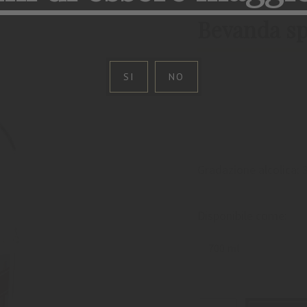
Bevanda sp
SI
NO
Gradazione alcolica:
Disponibile come:
700 ml