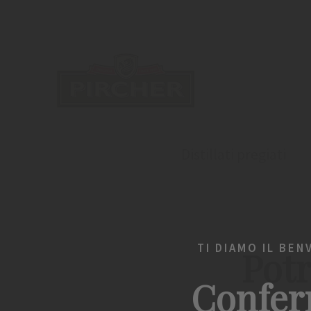
Distillati pregiati
TI DIAMO IL BEN
Potr
Confer