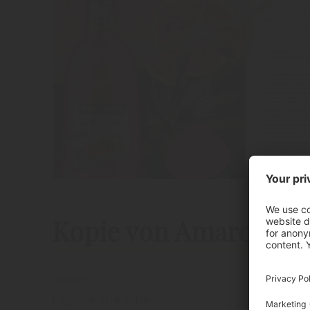
Kopie von Amaro
Amaro
Liquore alle erbe