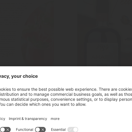
Amaro
Amaro
Liquore alle erbe