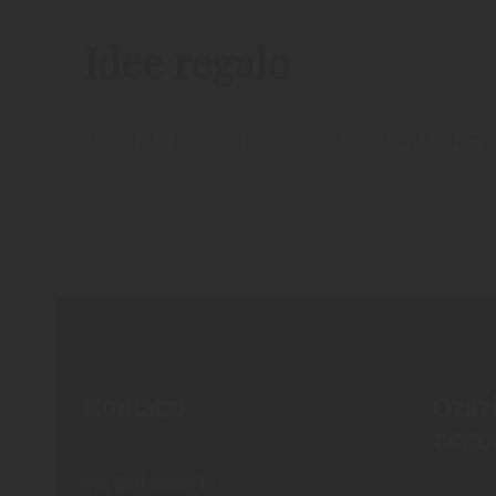
Idee regalo
Regalate le nostre pregiate acquaviti, grappe
Contatto
Orari
nego
Via Bolzano 17