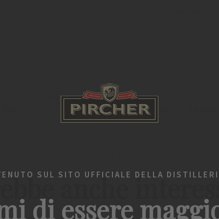
Dal 1884
Benvenuto
Grappa
Elenco prodotti
Gin
Grappa
Bevande spiritose
Liquor
I PRODOTTI PIRCHER
VENUTO SUL SITO UFFICIALE DELLA DISTILLERI
ebbe anche interes
mi di essere maggi