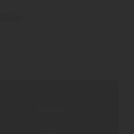
ozio)
rtimento di pregiate acquaviti, grappe e
tilleria in Alto Adige.
Partner
Spitz