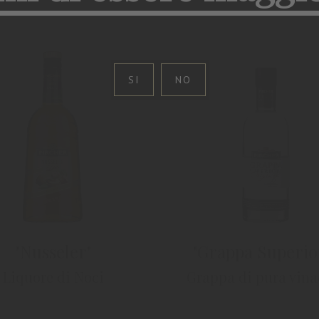
SI
NO
"Nusseler"
"Grappa Superio
Liquore di Noci
Grappa di pura vina