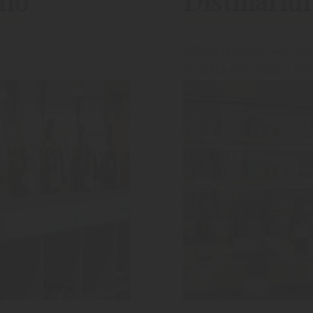
ino
Distillari
Fatevi trasportare nel
in scala del nostro m