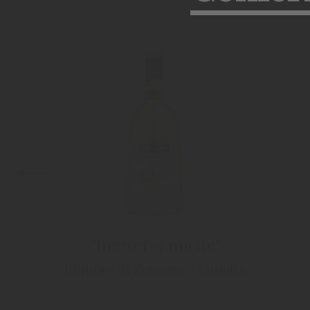
"Ingwer-Limette"
lliams
Liquore di Zenzero e Limetta