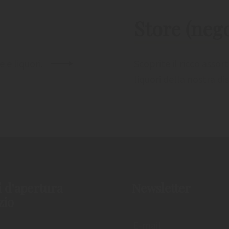
Store (neg
 e liquori.
Scoprite il ricco asso
liquori della nostra dis
 d'apertura
Newsletter
zio