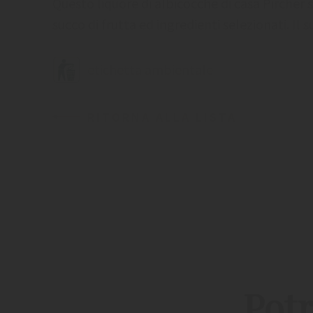
Questo liquore di albicocche di casa Pircher
succo di frutta ed ingredienti selezionati. Il
etichetta ambientale
RITORNA ALLA LISTA
Potr