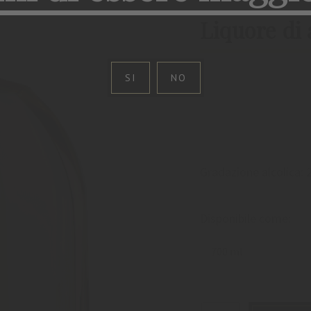
Liquore di 
SI
NO
Gradazione alcolica:
Disponibile come:
700 ml