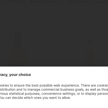
"Marillen"
Sciroppo di aran
quore di Albicocche
700 ml