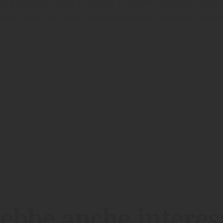
 sorprenderà il vostro palato. Prodotto secondo antich
 succo ottenuto dalle albicocche dà vita a questo liquo
I PRODOTTI PIRCHER
ebbe anche interes