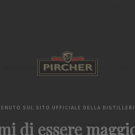
Dal 1884
Gin
Grappa
Bevande spiritose
Liquor
Benvenuto
Liquori
Decanter
"Marillen" Liquore di albicocche
DECANTER
VENUTO SUL SITO UFFICIALE DELLA DISTILLERI
mi di essere maggi
"Marillen