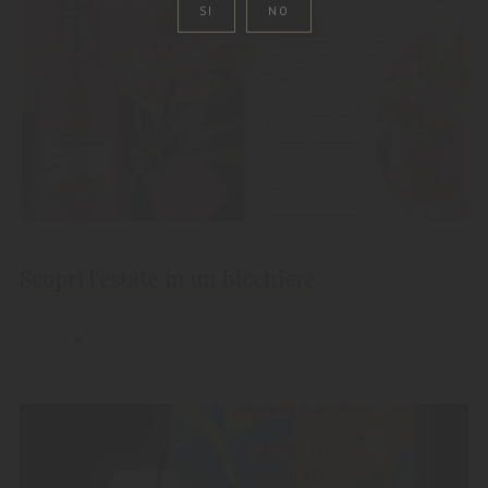
SI
NO
Scopri l'estate in un bicchiere