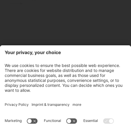
Contatto
Orari d'apertura negozio
Newsletter
Partner
©
2026
Pircher Distilleria S.p.A.