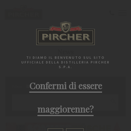
Benvenuto
News
News
TI DIAMO IL BENVENUTO SUL SITO
UFFICIALE DELLA DISTILLERIA PIRCHER
S.P.A.
Confermi di essere
Events
News
Rezepte
Filtro:
maggiorenne?