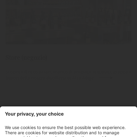
Store (negozio)
Scoprite il ricco assortimento di pregiate acquaviti, grappe e
liquori della nostra distilleria in Alto Adige.
Contatto
Orari d'apertura negozio