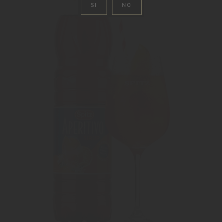
SI
NO