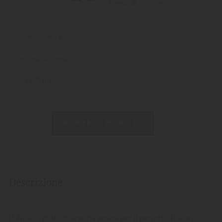
Peso:
1980 g
Disponibile come:
1500 ml
RICHIEDI IL PRODOTTO
Descrizione
Raffinato gusto di arancia amara per il perfetto Italian