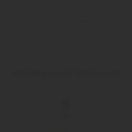
BICCHIERE: Aggiungere lo sciroppo Limoncello in un calice
con ghiaccio. Completare con soda o acqua tonica e guarnire
con scorza di limone. Un drink analcolico dal fresco aroma di
limone, equilibrato e piacevolmente amarognolo.
RITORNA ALLA LISTA
I PRODOTTI PIRCHER
Potrebbe anche interessarti