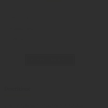
Peso:
930 g
Disponibile come:
700 ml
RICHIEDI IL PRODOTTO
Descrizione
SCIROPPO LIMONCELLO UN TOCCO D’ITALIA NEL