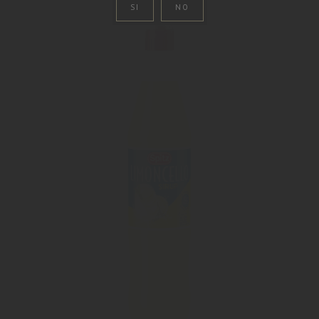
SI
NO