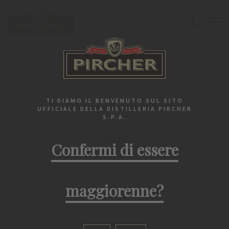
Benvenuto
Spitz
Sciroppo Limoncello 700 ml
SPITZ
TI DIAMO IL BENVENUTO SUL SITO
Sciroppo Limoncello
UFFICIALE DELLA DISTILLERIA PIRCHER
S.P.A.
700 ml
Confermi di essere
maggiorenne?