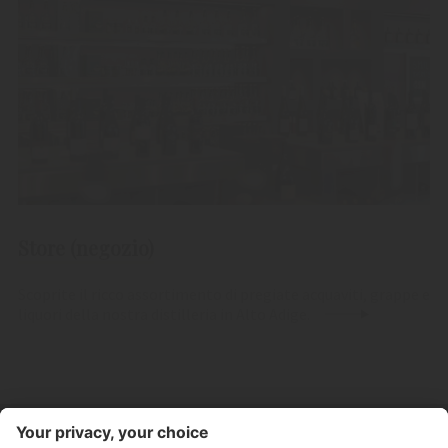
Store (negozio)
Scoprite il ricco assortimento di pregiate acquaviti, grappe e
liquori della nostra distilleria in Alto Adige.